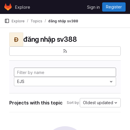
Skip to content
Register
Explore
Sign in
GitLab
Explore
Topics
đăng nhập sv388
đăng nhập sv388
Đ
EJS
Projects with this topic
Oldest updated
Sort by: