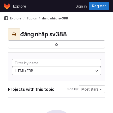
Skip to content
Register
Explore
Sign in
GitLab
Explore
Topics
đăng nhập sv388
đăng nhập sv388
Đ
HTML+ERB
Projects with this topic
Most stars
Sort by: