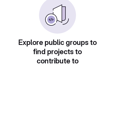
Explore public groups to
find projects to
contribute to