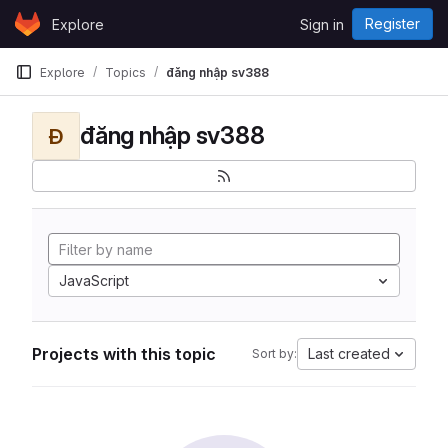
Skip to content
Register
Explore
Sign in
GitLab
Explore
Topics
đăng nhập sv388
đăng nhập sv388
Đ
JavaScript
Projects with this topic
Last created
Sort by: