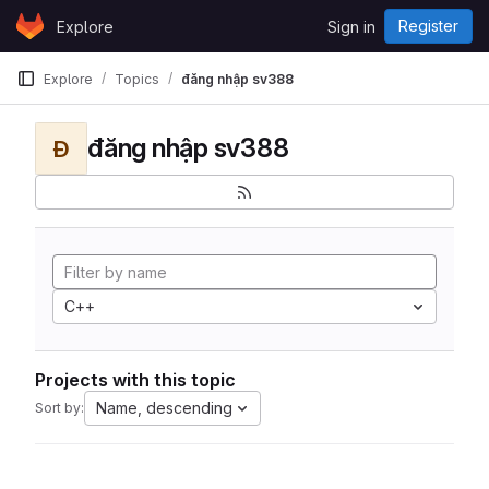
Skip to content
Register
Explore
Sign in
GitLab
Explore
Topics
đăng nhập sv388
đăng nhập sv388
Đ
C++
Projects with this topic
Name, descending
Sort by: