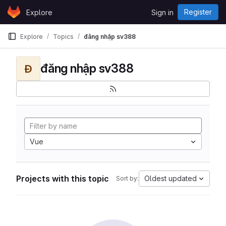
Skip to content
Register
Explore
Sign in
GitLab
Explore
Topics
đăng nhập sv388
đăng nhập sv388
Đ
Vue
Projects with this topic
Oldest updated
Sort by: