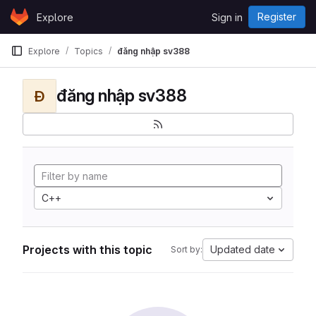
Skip to content
Register
Explore
Sign in
GitLab
Explore
Topics
đăng nhập sv388
đăng nhập sv388
Đ
C++
Projects with this topic
Updated date
Sort by: