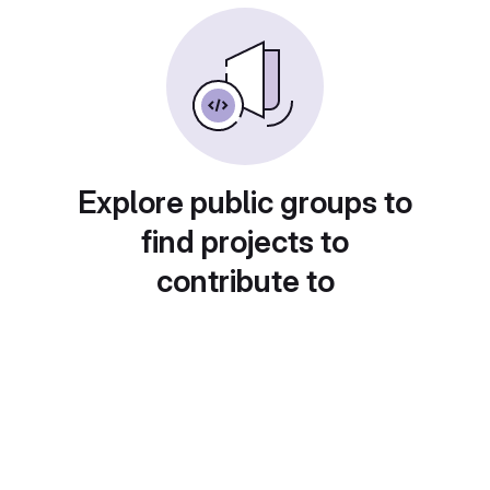
Explore public groups to
find projects to
contribute to