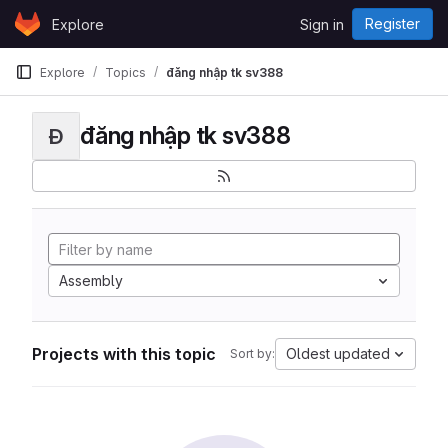
Skip to content
Register
Explore
Sign in
GitLab
Explore
Topics
đăng nhập tk sv388
đăng nhập tk sv388
Đ
Assembly
Projects with this topic
Oldest updated
Sort by: