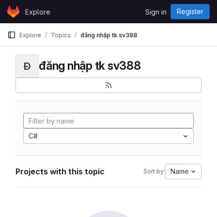
Skip to content
Register
Explore
Sign in
GitLab
Explore
Topics
đăng nhập tk sv388
đăng nhập tk sv388
Đ
C#
Projects with this topic
Name
Sort by: