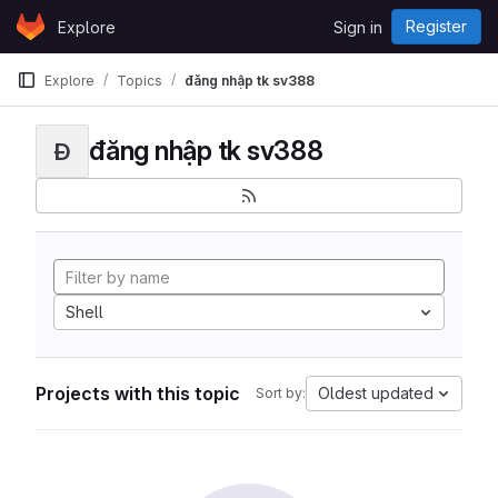
Skip to content
Register
Explore
Sign in
GitLab
Explore
Topics
đăng nhập tk sv388
đăng nhập tk sv388
Đ
Shell
Projects with this topic
Oldest updated
Sort by: