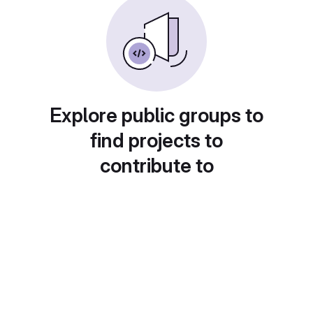
Explore public groups to
find projects to
contribute to