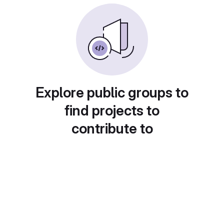
Explore public groups to
find projects to
contribute to