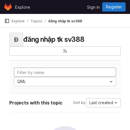
Skip to content
Register
Explore
Sign in
GitLab
Explore
Topics
đăng nhập tk sv388
đăng nhập tk sv388
Đ
QML
Projects with this topic
Last created
Sort by: