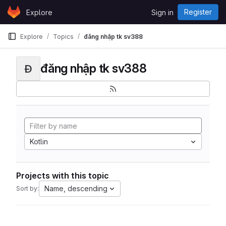
Skip to content
Register
Explore
Sign in
GitLab
Explore
Topics
đăng nhập tk sv388
đăng nhập tk sv388
Đ
Kotlin
Projects with this topic
Name, descending
Sort by: