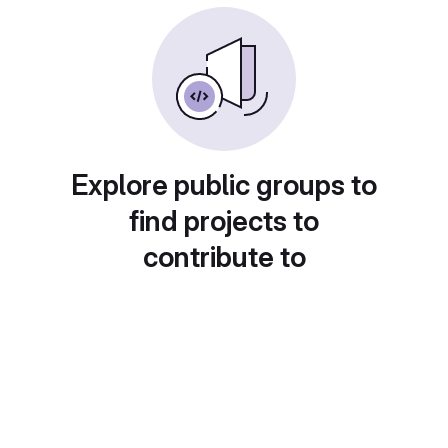
Explore public groups to
find projects to
contribute to