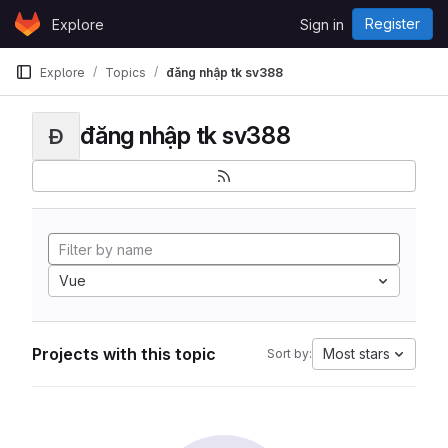
Skip to content
Register
Explore
Sign in
GitLab
Explore
Topics
đăng nhập tk sv388
đăng nhập tk sv388
Đ
Vue
Projects with this topic
Most stars
Sort by: