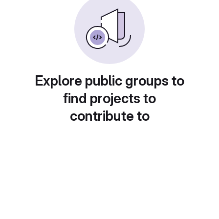
Explore public groups to
find projects to
contribute to