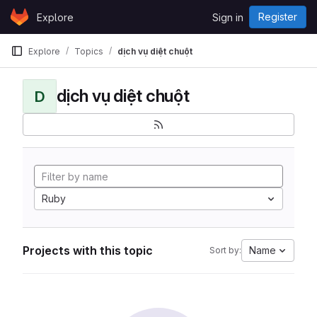
Skip to content
Register
Explore
Sign in
GitLab
Explore
Topics
dịch vụ diệt chuột
dịch vụ diệt chuột
D
Ruby
Projects with this topic
Name
Sort by: