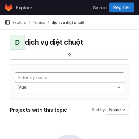
Skip to content
Register
Explore
Sign in
GitLab
Explore
Topics
dịch vụ diệt chuột
dịch vụ diệt chuột
D
Vue
Projects with this topic
Name
Sort by: