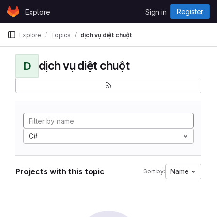
Skip to content
Register
Explore
Sign in
GitLab
Explore
Topics
dịch vụ diệt chuột
dịch vụ diệt chuột
D
C#
Projects with this topic
Name
Sort by: