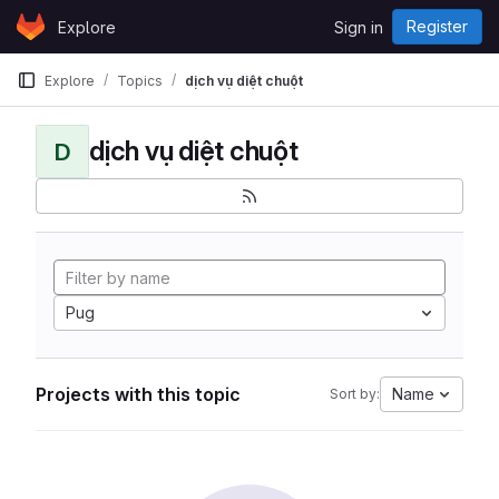
Skip to content
Register
Explore
Sign in
GitLab
Explore
Topics
dịch vụ diệt chuột
dịch vụ diệt chuột
D
Pug
Projects with this topic
Name
Sort by: