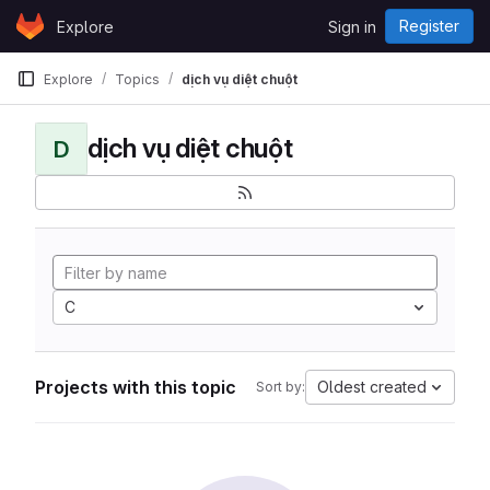
Skip to content
Register
Explore
Sign in
GitLab
Explore
Topics
dịch vụ diệt chuột
dịch vụ diệt chuột
D
C
Projects with this topic
Oldest created
Sort by: