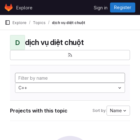
Skip to content
Register
Explore
Sign in
GitLab
Explore
Topics
dịch vụ diệt chuột
dịch vụ diệt chuột
D
C++
Projects with this topic
Name
Sort by: