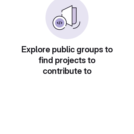
Explore public groups to
find projects to
contribute to