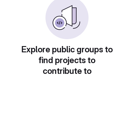
Explore public groups to
find projects to
contribute to