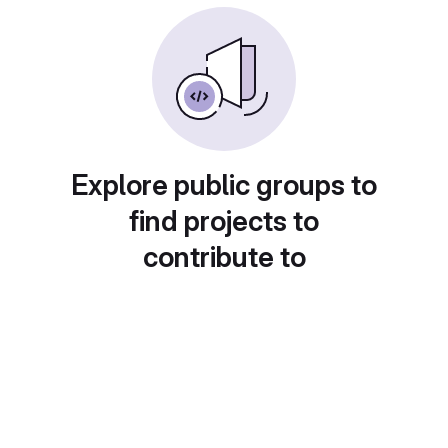
Explore public groups to
find projects to
contribute to