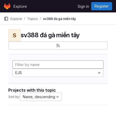
Skip to content
Register
Explore
Sign in
GitLab
Explore
Topics
sv388 đá gà miền tây
sv388 đá gà miền tây
S
EJS
Projects with this topic
Name, descending
Sort by: