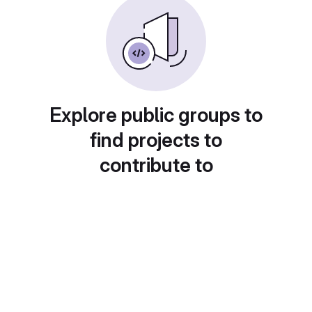
Explore public groups to
find projects to
contribute to