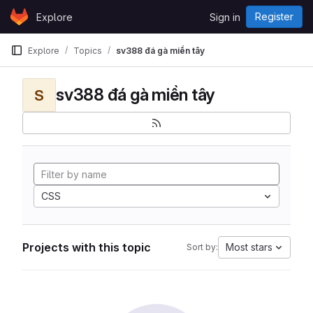
Skip to content
Register
Explore
Sign in
GitLab
Explore
Topics
sv388 đá gà miền tây
sv388 đá gà miền tây
S
CSS
Projects with this topic
Most stars
Sort by: