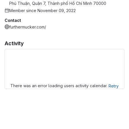
Phú Thuận, Quận 7, Thành phố Hồ Chí Minh 70000
Member since November 09, 2022
Contact
furthermucker.com/
Activity
Loading
There was an error loading users activity calendar.
Retry