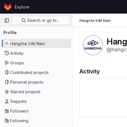
Skip to content
Explore
GitLab
Primary navigation
Search or go to…
Hangcha Việt Nam
Profile
Hang
Hangcha Việt Nam
@hangc
Activity
Groups
Activity
Contributed projects
Personal projects
Starred projects
Snippets
Followers
Following