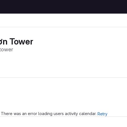
ơn Tower
tower
Loading
There was an error loading users activity calendar.
Retry