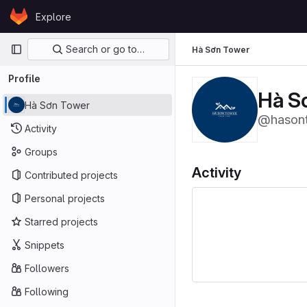
Skip to content
Explore
GitLab
Primary navigation
Search or go to…
Hà Sơn Tower
Profile
Hà S
Hà Sơn Tower
@hason
Activity
Groups
Activity
Contributed projects
Personal projects
Starred projects
Snippets
Followers
Following