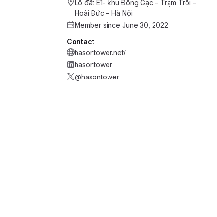
Lô đất E1- khu Đồng Gạc – Trạm Trôi –
Hoài Đức – Hà Nội
Member since June 30, 2022
Contact
hasontower.net/
hasontower
@hasontower