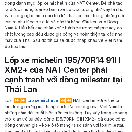
trong danh mục
lốp xe michelin
của NAT Center. Để chế tạo
ra được những loại vỏ bánh xe có chất lượng như vậy là nhờ
vào công nghệ hiện đại đến từ Thái Lan, một trong những nơi
làm ra phụ tùng xe ô tô và bán tải hàng đầu khu vực Đông
Nam Á. Hầu hết các phân khúc bánh xe trong mã primacy có
chất lượng cao đều được gia công và hoàn thiện tại các nhà
máy của Thái. Sau đó tất cả sẽ được nhập khẩu về Việt Nam
để tiêu thụ.
Lốp xe michelin 195/70R14 91H
XM2+ của NAT Center phải
cạnh tranh với dòng milestar tại
Thái Lan
⏩
⏩
⏪
⏪
Loại
lop xe michelin
NAT Center với vị thế là
một trong những mặt hàng được ưa chuộng nhất Việt Nam từ
những năm đầu xuất hiện trên thị trường. Tuy vậy trong khoảng
thời gian trở lại đây, dòng 195/70R14 91H XM2+ đã được cộng
đồng chuyên gia về xe ô tô mang ra so sánh với loại milestar.
Đặc biệt là khi một phần nhỏ XM2 được tiêu thụ trực tiếp trên