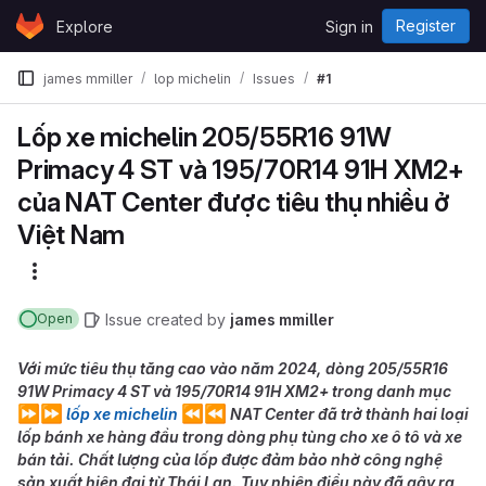
Skip to content
Register
Explore
Sign in
GitLab
james mmiller
lop michelin
Issues
#1
Lốp xe michelin 205/55R16 91W
Primacy 4 ST và 195/70R14 91H XM2+
của NAT Center được tiêu thụ nhiều ở
Việt Nam
More actions
Issue
created
by
james mmiller
Open
Với mức tiêu thụ tăng cao vào năm 2024, dòng 205/55R16
91W Primacy 4 ST và 195/70R14 91H XM2+ trong danh mục
⏩
⏩
⏪
⏪
lốp xe michelin
NAT Center đã trở thành hai loại
lốp bánh xe hàng đầu trong dòng phụ tùng cho xe ô tô và xe
bán tải. Chất lượng của lốp được đảm bảo nhờ công nghệ
sản xuất hiện đại từ Thái Lan. Tuy nhiên điều này đã gây ra