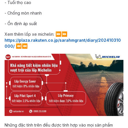
- Tuổi thọ cao
- Chống mòn nhanh
- Ổn định áp suất
⏩
⏩
Xem thêm lốp xe michelin:
https://plaza.rakuten.co.jp/sarahmgrant/diary/202410310
⏪
⏪
000/
Những đặc tính trên đều được tính hợp vào mọi sản phẩm