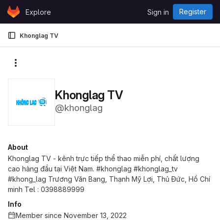
Skip to content
Register
Explore
Sign in
GitLab
Khonglag TV
More actions
Khonglag TV
@khonglag
About
Khonglag TV - kênh trực tiếp thể thao miễn phí, chất lượng
cao hàng đầu tại Việt Nam. #khonglag #khonglag_tv
#khong_lag Trương Văn Bang, Thạnh Mỹ Lợi, Thủ Đức, Hồ Chí
minh Tel : 0398889999
Info
Member since November 13, 2022