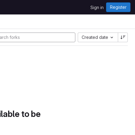
Register
Sign in
Created date
lable to be