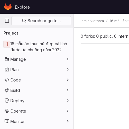
Skip to content
Explore
GitLab
Primary navigation
Search or go to…
lamia vietnam
16 mẫu áo 
Project
0 forks: 0 public, 0 inter
1
16 mẫu áo thun nữ đẹp cá tính
được ưa chuộng năm 2022
Manage
Plan
Code
Build
Deploy
Operate
Monitor