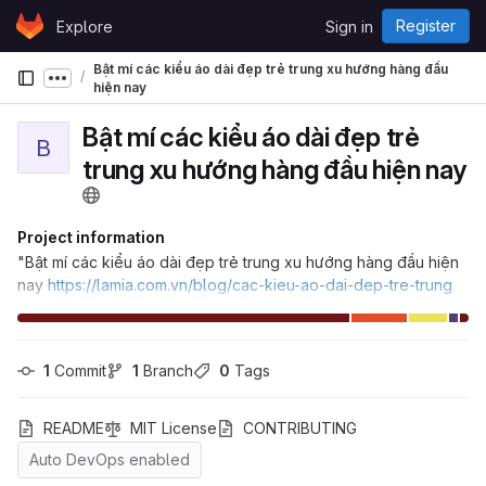
Skip to content
Register
Explore
Sign in
GitLab
Bật mí các kiểu áo dài đẹp trẻ trung xu hướng hàng đầu
Show more breadcrumbs
hiện nay
Bật mí các kiểu áo dài đẹp trẻ
B
trung xu hướng hàng đầu hiện nay
Project information
"Bật mí các kiểu áo dài đẹp trẻ trung xu hướng hàng đầu hiện
nay
https://lamia.com.vn/blog/cac-kieu-ao-dai-dep-tre-trung
1
 Commit
1
 Branch
0
 Tags
README
MIT License
CONTRIBUTING
Auto DevOps enabled