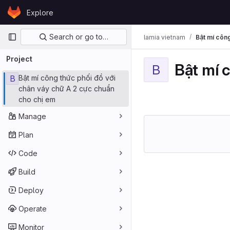
Skip to content
Explore
GitLab
Primary navigation
Search or go to…
lamia vietnam
Bật mí côn
Project
Bật mí 
B
B
Bật mí công thức phối đồ với
chân váy chữ A 2 cực chuẩn
cho chị em
Manage
Plan
Code
Build
Deploy
Operate
Monitor