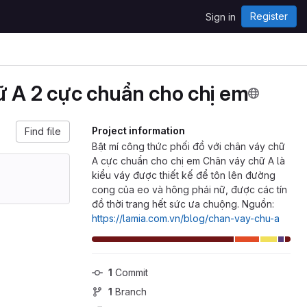
Register
Sign in
hữ A 2 cực chuẩn cho chị em
Project information
Find file
Bật mí công thức phối đồ với chân váy chữ
A cực chuẩn cho chị em Chân váy chữ A là
kiểu váy được thiết kế để tôn lên đường
cong của eo và hông phái nữ, được các tín
đồ thời trang hết sức ưa chuộng. Nguồn:
https://lamia.com.vn/blog/chan-vay-chu-a
1
 Commit
1
 Branch