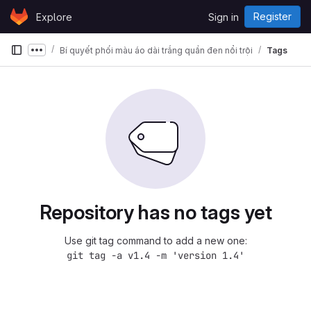
Skip to content
Register
Explore
Sign in
GitLab
Bí quyết phối màu áo dài trắng quần đen nổi trội
Tags
Show more breadcrumbs
Repository has no tags yet
Use git tag command to add a new one:
git tag -a v1.4 -m 'version 1.4'