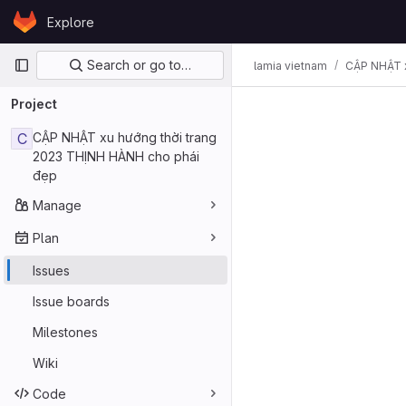
Skip to content
Explore
GitLab
Primary navigation
Search or go to…
lamia vietnam
CẬP NHẬT x
Project
C
CẬP NHẬT xu hướng thời trang
2023 THỊNH HÀNH cho phái
đẹp
Manage
Plan
Issues
Issue boards
Milestones
Wiki
Code