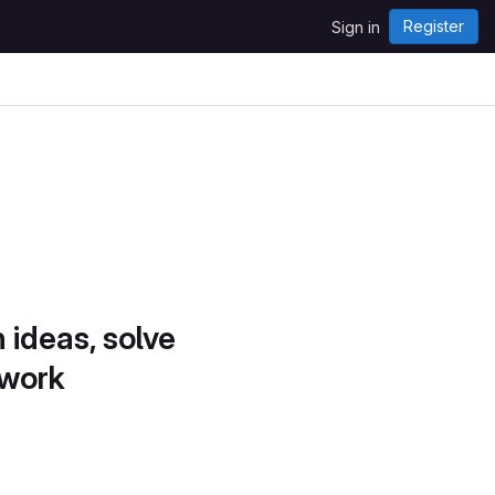
Register
Sign in
 ideas, solve
 work