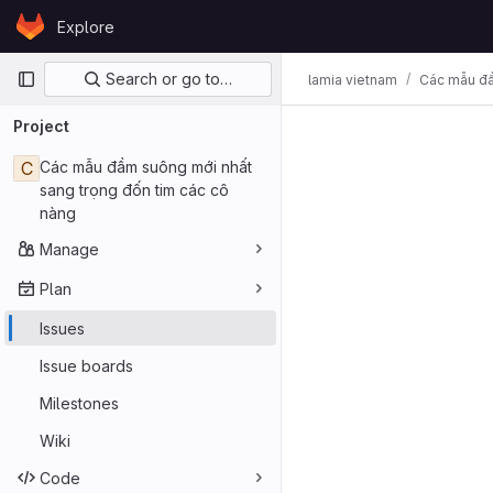
Skip to content
Explore
GitLab
Primary navigation
Search or go to…
lamia vietnam
Các mẫu đầ
Project
C
Các mẫu đầm suông mới nhất
sang trọng đốn tim các cô
nàng
Manage
Plan
Issues
Issue boards
Milestones
Wiki
Code