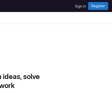
Register
Sign in
 ideas, solve
 work