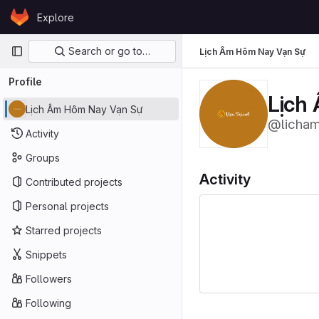
Skip to content
Explore
GitLab
Primary navigation
Search or go to…
Lịch Âm Hôm Nay Vạn Sự
Profile
Lịch
Lịch Âm Hôm Nay Vạn Sự
@licha
Activity
Groups
Activity
Contributed projects
Personal projects
Starred projects
Snippets
Followers
Following