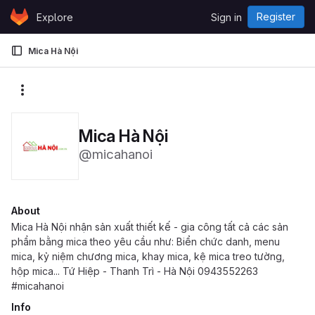
Skip to content
Register
Explore
Sign in
GitLab
Mica Hà Nội
More actions
Mica Hà Nội
@micahanoi
About
Mica Hà Nội nhận sản xuất thiết kế - gia công tất cả các sản
phẩm bằng mica theo yêu cầu như: Biển chức danh, menu
mica, kỷ niệm chương mica, khay mica, kệ mica treo tường,
hộp mica... Tứ Hiệp - Thanh Trì - Hà Nội 0943552263
#micahanoi
Info