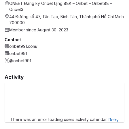
ONBET Đăng ký Onbet tặng 88K – Onbet – Onbet88 –
Onbet3
44 Đường số 47, Tân Tạo, Bình Tân, Thành phố Hồ Chí Minh
700000
Member since August 30, 2023
Contact
onbet991.com/
onbet991
@onbet991
Activity
Loading
There was an error loading users activity calendar.
Retry