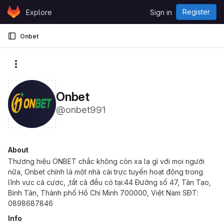
Skip to content
Register
Explore
Sign in
GitLab
Onbet
More actions
Onbet
@onbet991
About
Thương hiệu ONBET chắc không còn xa lạ gì với mọi người
nữa, Onbet chính là một nhà cái trực tuyến hoạt động trong
lĩnh vực cá cược, ,tất cả đều có tại:44 Đường số 47, Tân Tạo,
Bình Tân, Thành phố Hồ Chí Minh 700000, Việt Nam SĐT:
0898687846
Info