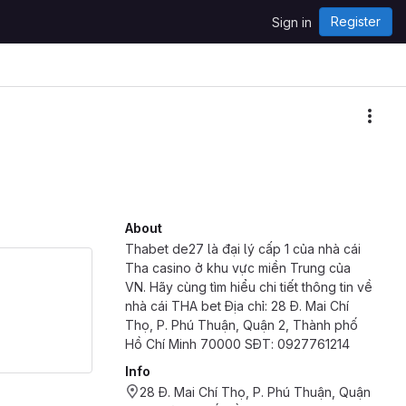
Register
Sign in
More
About
Thabet de27 là đại lý cấp 1 của nhà cái
Tha casino ở khu vực miền Trung của
VN. Hãy cùng tìm hiểu chi tiết thông tin về
nhà cái THA bet Địa chỉ: 28 Đ. Mai Chí
Thọ, P. Phú Thuận, Quận 2, Thành phố
Hồ Chí Minh 70000 SĐT: 0927761214
Info
28 Đ. Mai Chí Thọ, P. Phú Thuận, Quận