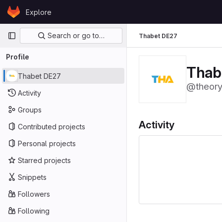
Skip to content
Explore
GitLab
Primary navigation
Search or go to…
Thabet DE27
Profile
Thab
Thabet DE27
@theory
Activity
Groups
Activity
Contributed projects
Personal projects
Starred projects
Snippets
Followers
Following