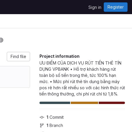
Register
Sign in
Project information
Find file
ƯU ĐIỂM CỦA DỊCH VỤ RÚT TIỀN THẺ TÍN
DỤNG VPBANK • Hỗ trợ khách hàng rút
toàn bộ số tiền trong thẻ, tức 100% hạn
mức. • Mức phí rút thẻ tín dụng bằng máy
pos rẻ hơn rất nhiều so với các hình thức rút
tiền thông thường, chi phí rút chỉ từ 1,8%.
1
 Commit
1
 Branch