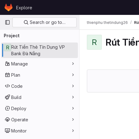
Skip to content
Explore
GitLab
Primary navigation
Search or go to…
thienphu thetindung26
Rú
Project
Rút Tiề
R
R
Rút Tiền Thẻ Tín Dụng VP
Bank Đà Nẵng
Manage
Plan
Code
Build
Deploy
Operate
Monitor