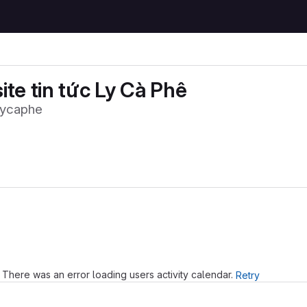
te tin tức Ly Cà Phê
lycaphe
Loading
There was an error loading users activity calendar.
Retry