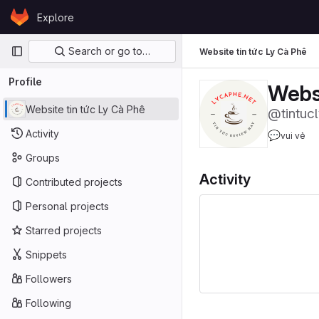
Skip to content
Explore
GitLab
Primary navigation
Search or go to…
Website tin tức Ly Cà Phê
Profile
Websi
Website tin tức Ly Cà Phê
@tintuc
Activity
💬
vui vẻ
Groups
Activity
Contributed projects
Personal projects
Starred projects
Snippets
Followers
Following