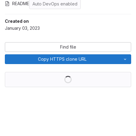
README
Auto DevOps enabled
Created on
January 03, 2023
Find file
Copy HTTPS clone URL
Loading