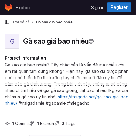
Skip to content
Register
Explore
Sign in
GitLab
Trại đá gà
Gà sao giá bao nhiêu
Gà sao giá bao nhiêu
G
Project information
Gà sao giá bao nhiêu? Đây chắc hẳn là vấn đề mà nhiều chị
em rất quan tâm đúng không? Hiện nay, gà sao đã được phân
phối phổ biến trên thị trường tuy nhiên mua ở đâu uy tín để
đảm bảo gà chất lượng. Trong bài viết này, chúng ta sẽ cùng
nhau đi tìm hiểu về giá gà sao giống, thịt bao nhiêu 1kg và địa
chỉ mua gà sao uy tín nhé.
https://traigada.net/ga-sao-gia-bao-
nhieu/
#traigadamie #gadamie #miegachoi
1
 Commit
1
 Branch
0
 Tags