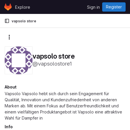
Skip to content
Register
Explore
Sign in
GitLab
vapsolo store
More actions
vapsolo store
@vapsolostore1
About
Vapsolo Vapsolo hebt sich durch sein Engagement für
Qualität, Innovation und Kundenzufriedenheit von anderen
Marken ab. Mit einem Fokus auf Benutzerfreundlichkeit und
einem vielfältigen Produktangebot ist Vapsolo eine attraktive
Wahl für Dampfer in
Info