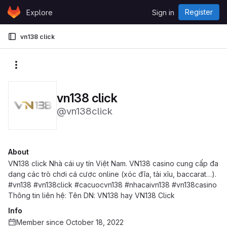
Skip to content
Register
Explore
Sign in
GitLab
vn138 click
More actions
vn138 click
@vn138click
About
VN138 click Nhà cái uy tín Việt Nam. VN138 casino cung cấp đa
dạng các trò chơi cá cược online (xóc đĩa, tài xỉu, baccarat…).
#vn138 #vn138click #cacuocvn138 #nhacaivn138 #vn138casino
Thông tin liên hệ: Tên DN: VN138 hay VN138 Click
Info
Member since October 18, 2022