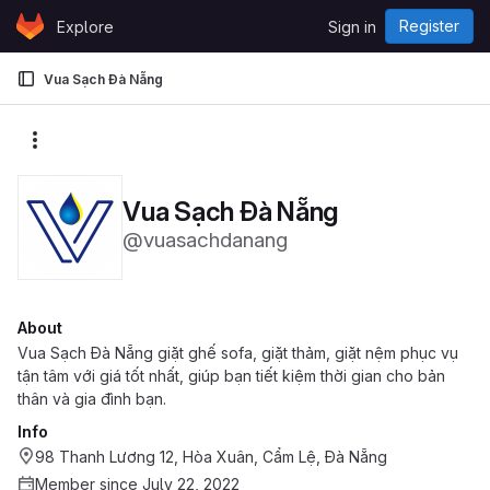
Skip to content
Register
Explore
Sign in
GitLab
Vua Sạch Đà Nẵng
More actions
Vua Sạch Đà Nẵng
@vuasachdanang
About
Vua Sạch Đà Nẵng giặt ghế sofa, giặt thảm, giặt nệm phục vụ
tận tâm với giá tốt nhất, giúp bạn tiết kiệm thời gian cho bản
thân và gia đình bạn.
Info
98 Thanh Lương 12, Hòa Xuân, Cẩm Lệ, Đà Nẵng
Member since July 22, 2022