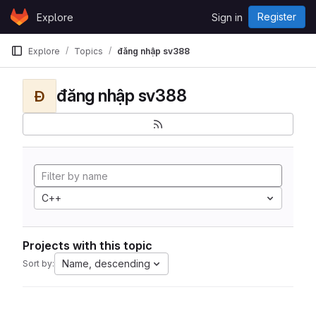
Skip to content
Register
Explore
Sign in
GitLab
Explore
Topics
đăng nhập sv388
đăng nhập sv388
Đ
C++
Projects with this topic
Name, descending
Sort by: