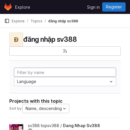
Skip to content
Register
Explore
Sign in
GitLab
Explore
Topics
đăng nhập sv388
đăng nhập sv388
Đ
Language
Projects with this topic
Name, descending
Sort by:
View Dang Nhap Sv388 project
sv388 topsv388 /
Dang Nhap Sv388