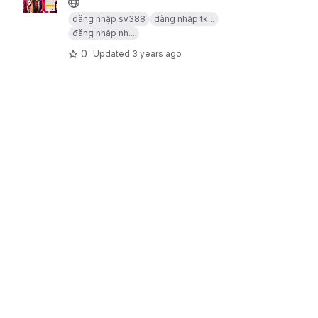
đăng nhập sv388
đăng nhập tk...
đăng nhập nh...
0
Updated
3 years ago