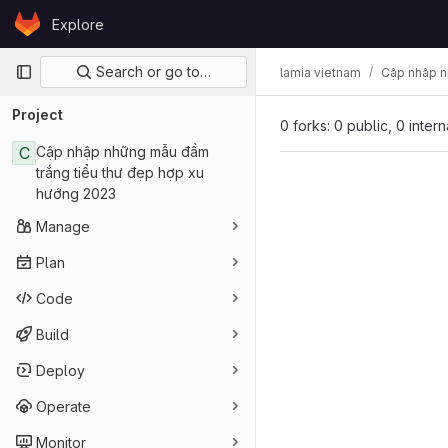
Skip to content
Explore
GitLab
Primary navigation
Search or go to…
lamia vietnam
Cập nhập n
Project
0 forks: 0 public, 0 inter
C
Cập nhập những mẫu đầm
trắng tiểu thư đẹp hợp xu
hướng 2023
Manage
Plan
Code
Build
Deploy
Operate
Monitor