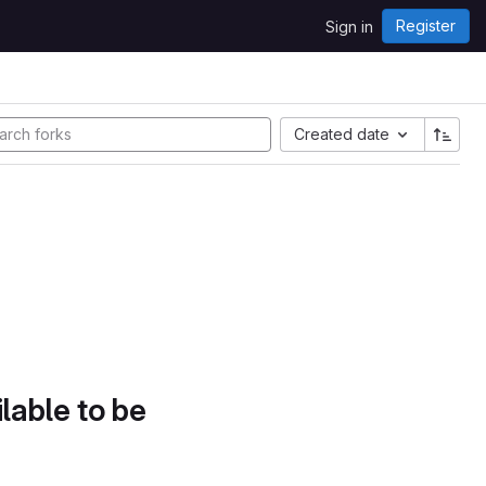
Register
Sign in
Created date
lable to be